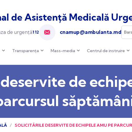
al de Asistență Medicală Urge
cnamup@ambulanta.md
za de urgență
112
e
Transparența
Mass-media
Centrul de instruire
le deservite de echi
parcursul săptămâni
ALĂ
SOLICITĂRILE DESERVITE DE ECHIPELE AMU PE PARCU