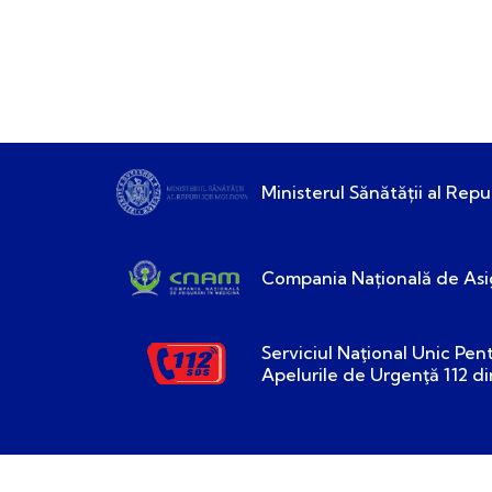
Ministerul Sănătății al Repu
Compania Națională de Asig
Serviciul Naţional Unic Pen
Apelurile de Urgenţă 112 d