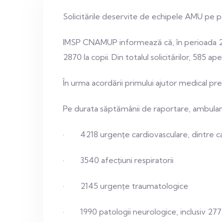
Solicitările deservite de echipele AMU pe p
IMSP CNAMUP informează că, în perioada 26.
2870 la copii. Din totalul solicitărilor, 585 a
În urma acordării primului ajutor medical prespi
Pe durata săptămânii de raportare, ambulanț
· 4218 urgențe cardiovasculare, dintre ca
· 3540 afecțiuni respiratorii
· 2145 urgențe traumatologice
· 1990 patologii neurologice, inclusiv 277