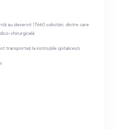
 au deservit 17660 solicitări, dintre care
edico-chirurgicală.
transportați la instituțiile spitalicești.
e: