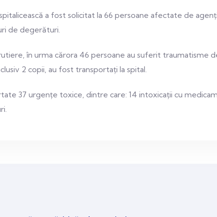
pitalicească a fost solicitat la 66 persoane afectate de agenți
uri de degerături.
rutiere, în urma cărora 46 persoane au suferit traumatisme d
lusiv 2 copii, au fost transportați la spital.
tate 37 urgențe toxice, dintre care: 14 intoxicații cu medica
ri.