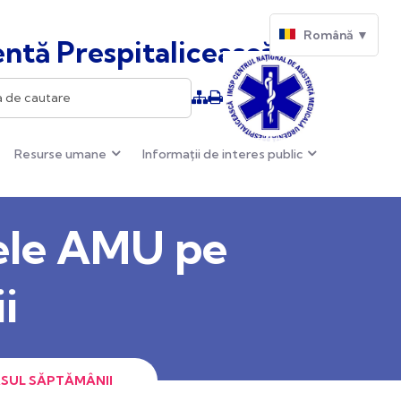
Română ▼
ntă Prespitalicească
Resurse umane
Informații de interes public
pele AMU pe
i
RSUL SĂPTĂMÂNII