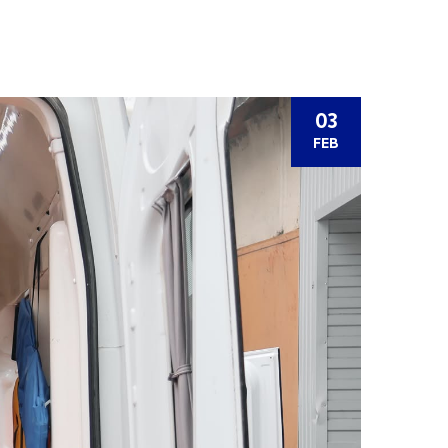
03
FEB