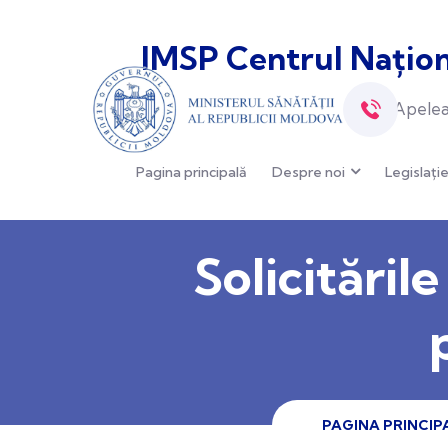
IMSP Centrul Națion
Apelea
Pagina principală
Despre noi
Legislați
Solicitări
PAGINA PRINCIP