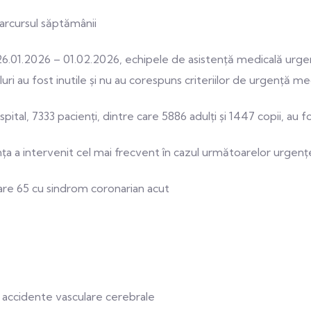
arcursul săptămânii
01.2026 – 01.02.2026, echipele de asistență medicală urgentă
peluri au fost inutile și nu au corespuns criteriilor de urgență m
tal, 7333 pacienți, dintre care 5886 adulți și 1447 copii, au fost 
a a intervenit cel mai frecvent în cazul următoarelor urgenț
re 65 cu sindrom coronarian acut
 accidente vasculare cerebrale