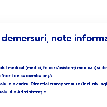
 demersuri, note informa
ul medical (medici, felceri/asistenți medicali) și de î
cătorii de autoambulanță
alul din cadrul Direcției transport auto (inclusiv I
alul din Administrație