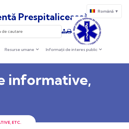
Română ▼
ntă Prespitalicească
Resurse umane
Informații de interes public
e informative,
IVE, ETC.