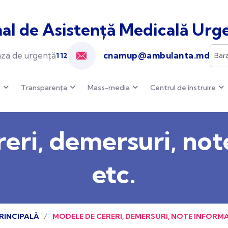
al de Asistență Medicală Urge
cnamup@ambulanta.md
za de urgență
112
e
Transparența
Mass-media
Centrul de instruire
eri, demersuri, not
etc.
RINCIPALĂ
MODELE DE CERERI, DEMERSURI, NOTE INFORMAT