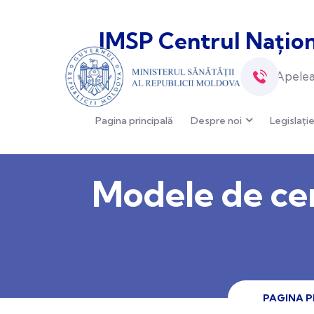
IMSP Centrul Națion
Apelea
Pagina principală
Despre noi
Legislați
Modele de cer
PAGINA P