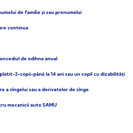
numelui de familie și sau prenumelui
mare continua
concediul de odihna anual
tit-2-copii-până la 14 ani sau un copil cu dizabilități
re a sîngelui sau a derivatelor de sînge
ntru mecanicii auto SAMU