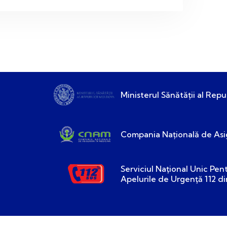
Ministerul Sănătății al Repu
Compania Națională de Asig
Serviciul Naţional Unic Pen
Apelurile de Urgenţă 112 d