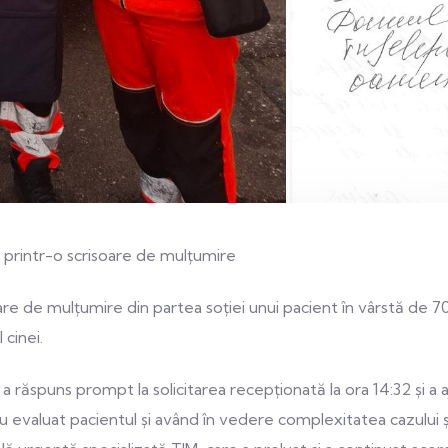
 printr-o scrisoare de mulțumire
e de mulțumire din partea soției unui pacient în vârstă de 70 
 cinei.
ăspuns prompt la solicitarea recepționată la ora 14:32 și a aju
u evaluat pacientul și având în vedere complexitatea cazului și