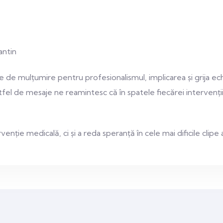
antin
e de mulțumire pentru profesionalismul, implicarea și grija ec
Astfel de mesaje ne reamintesc că în spatele fiecărei intervenții
ție medicală, ci și a reda speranță în cele mai dificile clipe a