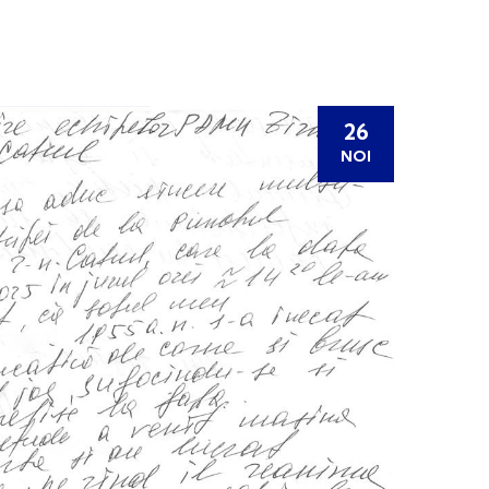
26
NOI