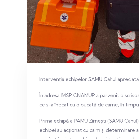
Intervenția echipelor SAMU Cahul apreciată
În adresa IMSP CNAMUP a parvenit o scrisoar
ce s-a înecat cu o bucată de carne, în timpul
Prima echipă a PAMU Zîrnești (SAMU Cahul) a r
echipei au acționat cu calm și determinare a