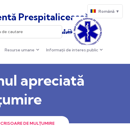
Română ▼
ntă Prespitalicească
Resurse umane
Informații de interes public
ul apreciată
lțumire
SCRISOARE DE MULȚUMIRE