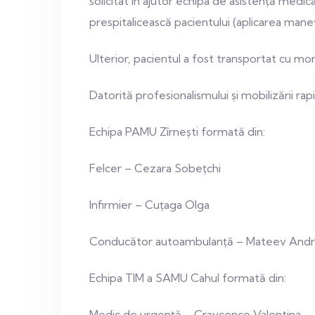
solicitat în ajutor echipa de asistență medi
prespitalicească pacientului (aplicarea man
Ulterior, pacientul a fost transportat cu moni
Datorită profesionalismului și mobilizării ra
Echipa PAMU Zîrnești formată din:
Felcer – Cezara Sobețchi
Infirmier – Cuțaga Olga
Conducător autoambulanță – Mateev Andr
Echipa TIM a SAMU Cahul formată din:
Medic de urgență – Cravcenco Valentina