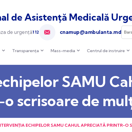
al de Asistență Medicală Urge
cnamup@ambulanta.md
za de urgență
112
e
Transparența
Mass-media
Centrul de instruire
 echipelor SAMU Cah
-o scrisoare de mu
NTERVENȚIA ECHIPELOR SAMU CAHUL APRECIATĂ PRINTR-O 