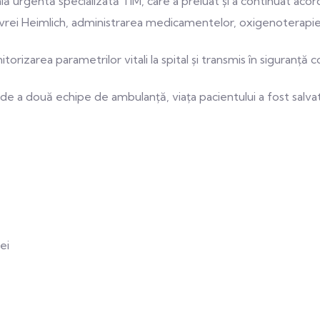
cală urgentă specializată TIM, care a preluat și a continuat ac
evrei Heimlich, administrarea medicamentelor, oxigenoterapie
torizarea parametrilor vitali la spital și transmis în siguranță
pide a două echipe de ambulanță, viața pacientului a fost salva
ei