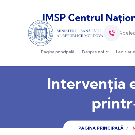
IMSP Centrul Națion
Apelea
Pagina principală
Despre noi
Legislați
Intervenția
printr
PAGINA PRINCIPALĂ
I