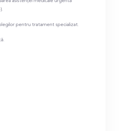
ordarea asistenței medicale urgentă
).
 colegilor pentru tratament specializat.
tă.