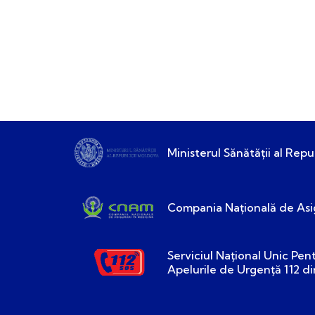
Ministerul Sănătății al Repu
Compania Națională de Asig
Serviciul Naţional Unic Pen
Apelurile de Urgenţă 112 d