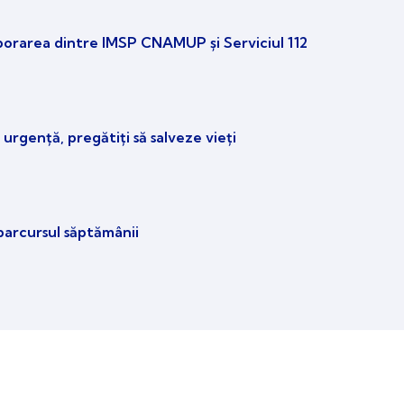
borarea dintre IMSP CNAMUP și Serviciul 112
 urgență, pregătiți să salveze vieți
parcursul săptămânii