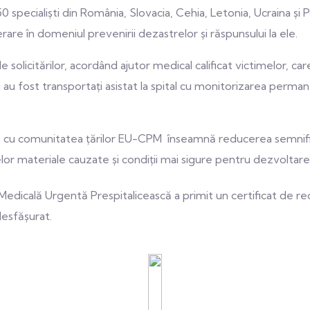
 150 specialiști din România, Slovacia, Cehia, Letonia, Ucraina și
are în domeniul prevenirii dezastrelor și răspunsului la ele.
solicitărilor, acordând ajutor medical calificat victimelor, car
nții au fost transportați asistat la spital cu monitorizarea per
lă cu comunitatea țărilor EU-CPM înseamnă reducerea semnificat
or materiale cauzate și condiții mai sigure pentru dezvoltare
Medicală Urgentă Prespitalicească a primit un certificat de rec
desfășurat.