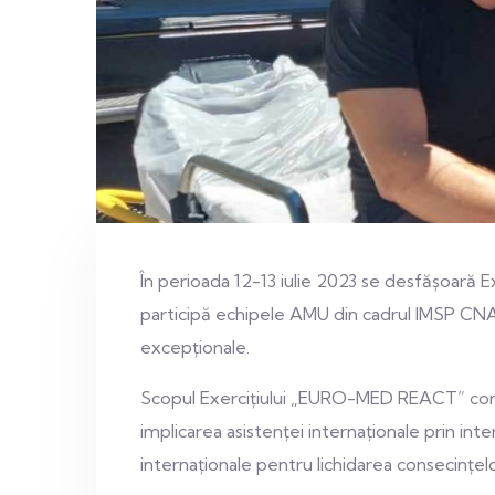
În perioada 12-13 iulie 2023 se desfășoară E
participă echipele AMU din cadrul IMSP CNAMUP
excepționale.
Scopul Exercițiului „EURO-MED REACT” constă
implicarea asistenței internaționale prin int
internaționale pentru lichidarea consecințel