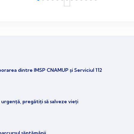
borarea dintre IMSP CNAMUP și Serviciul 112
 urgență, pregătiți să salveze vieți
parcursul săptămânii