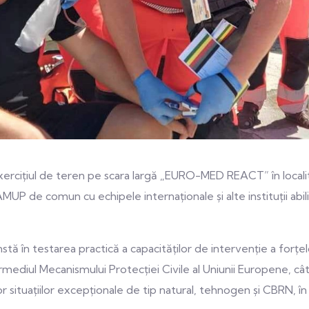
xercițiul de teren pe scara largă „EURO-MED REACT” în localita
 de comun cu echipele internaționale și alte instituții abilitat
 în testarea practică a capacităților de intervenție a forțelo
ermediul Mecanismului Protecției Civile al Uniunii Europene, c
or situațiilor excepționale de tip natural, tehnogen și CBRN,