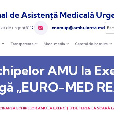
al de Asistență Medicală Urge
cnamup@ambulanta.md
za de urgență
112
e
Transparența
Mass-media
Centrul de instruire
chipelor AMU la Exe
largă „EURO-MED R
CIPAREA ECHIPELOR AMU LA EXERCIȚIU DE TEREN LA SCARĂ 