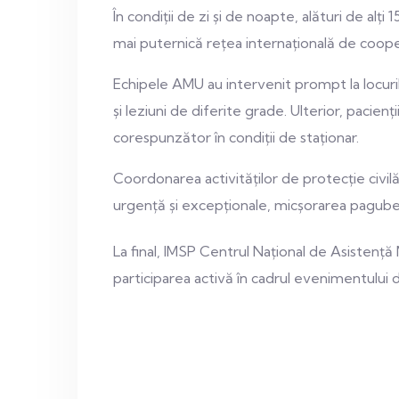
În condiții de zi și de noapte, alături de alți
mai puternică rețea internațională de cooper
Echipele AMU au intervenit prompt la locurile 
și leziuni de diferite grade. Ulterior, pacie
corespunzător în condiții de staționar.
Coordonarea activităților de protecție civi
urgență și excepționale, micșorarea pagubel
La final, IMSP Centrul Național de Asistență 
participarea activă în cadrul evenimentului 