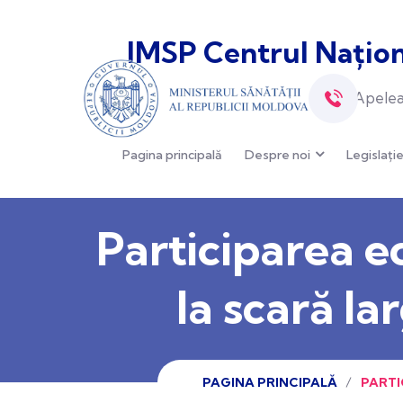
IMSP Centrul Națion
Apelea
Pagina principală
Despre noi
Legislați
Participarea e
la scară 
PAGINA PRINCIPALĂ
PARTI