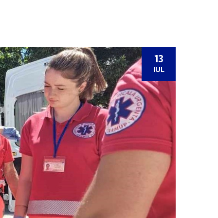
13
IUL