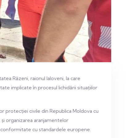
tea Răzeni, raionul Ialoveni, la care
e implicate în procesul lichidării situațiilor
r protecției civile din Republica Moldova cu
ât și organizarea aranjamentelor
 în conformitate cu standardele europene.