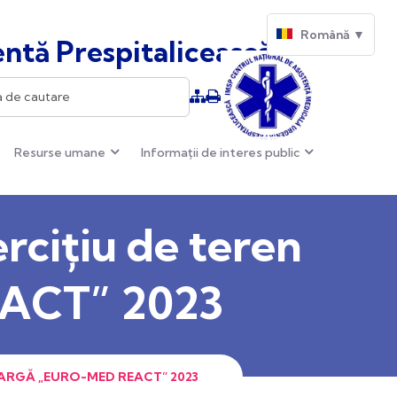
Română ▼
ntă Prespitalicească
Resurse umane
Informații de interes public
rcițiu de teren
EACT” 2023
LARGĂ „EURO-MED REACT” 2023